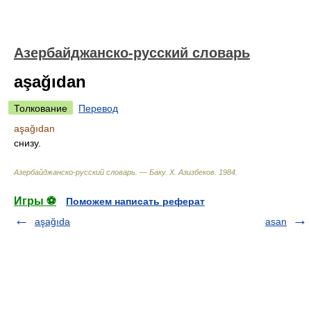
Азербайджанско-русский словарь
aşağıdan
Толкование
Перевод
aşağıdan
снизу.
Азербайджанско-русский словарь. — Баку
.
Х. Азизбеков
.
1984
.
Игры ⚽
Поможем написать реферат
aşağıda
asan