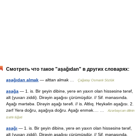
Смотреть что такое "aşağıdan" в других словарях:
aşağıdan almak
— alttan almak …
Çağatay Osmanlı Sözlük
aşağa
— 1. is. Bir şeyin dibinə, yerə ən yaxın olan hissəsinə tərəf,
alt (yuxarı ziddi). Dirəyin aşağısı çürümüşdür. // Sif. mənasında.
Aşağı mərtəbə. Dirəyin aşağı tərəfi. // is. Altlıq. Heykəlin aşağısı. 2.
zərf Yerə doğru, aşağıya doğru. Aşağı enmək.… …
Azərbaycan dilinin
izahlı lüğəti
aşağı
— 1. is. Bir şeyin dibinə, yerə ən yaxın olan hissəsinə tərəf,
alt (yuxarı ziddi). Dirəyin aşağısı çürümüşdür. // Sif. mənasında.