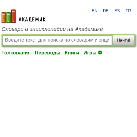
EN
DE
ES
FR
academic.ru
Словари и энциклопедии на Академике
Найти!
Толкования
Переводы
Книги
Игры ⚽