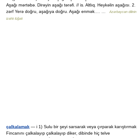
Aşağı mərtəbə. Dirəyin aşağı tərəfi. // is. Altlıq. Heykəlin aşağısı. 2.
zərf Yerə doğru, aşağıya doğru. Aşağı enmək.… …
Azərbaycan dilinin
izahlı lüğəti
çalkalamak
— i 1) Sulu bir şeyi sarsarak veya çırparak karıştırmak
Fincanını çalkalayıp çalkalayıp diker, dibinde hiç telve