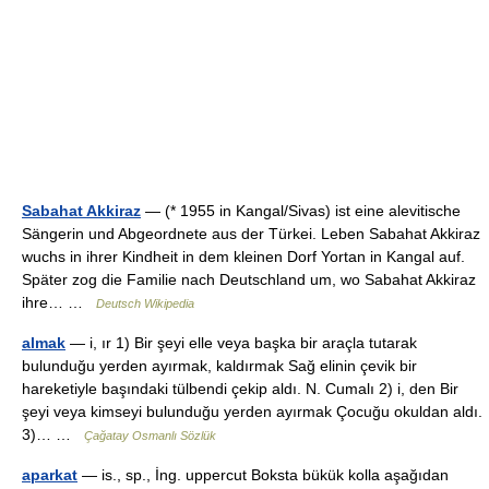
Sabahat Akkiraz
— (* 1955 in Kangal/Sivas) ist eine alevitische
Sängerin und Abgeordnete aus der Türkei. Leben Sabahat Akkiraz
wuchs in ihrer Kindheit in dem kleinen Dorf Yortan in Kangal auf.
Später zog die Familie nach Deutschland um, wo Sabahat Akkiraz
ihre… …
Deutsch Wikipedia
almak
— i, ır 1) Bir şeyi elle veya başka bir araçla tutarak
bulunduğu yerden ayırmak, kaldırmak Sağ elinin çevik bir
hareketiyle başındaki tülbendi çekip aldı. N. Cumalı 2) i, den Bir
şeyi veya kimseyi bulunduğu yerden ayırmak Çocuğu okuldan aldı.
3)… …
Çağatay Osmanlı Sözlük
aparkat
— is., sp., İng. uppercut Boksta bükük kolla aşağıdan