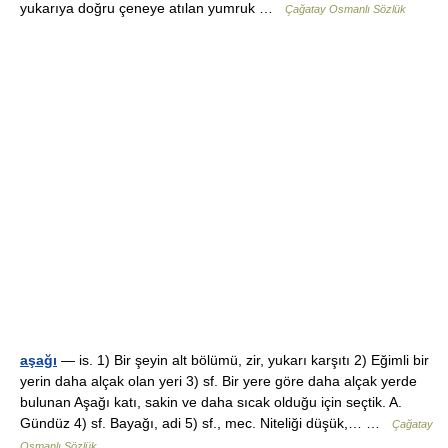
yukarıya doğru çeneye atılan yumruk …
Çağatay Osmanlı Sözlük
aşağı
— is. 1) Bir şeyin alt bölümü, zir, yukarı karşıtı 2) Eğimli bir
yerin daha alçak olan yeri 3) sf. Bir yere göre daha alçak yerde
bulunan Aşağı katı, sakin ve daha sıcak olduğu için seçtik. A.
Gündüz 4) sf. Bayağı, adi 5) sf., mec. Niteliği düşük,… …
Çağatay
Osmanlı Sözlük