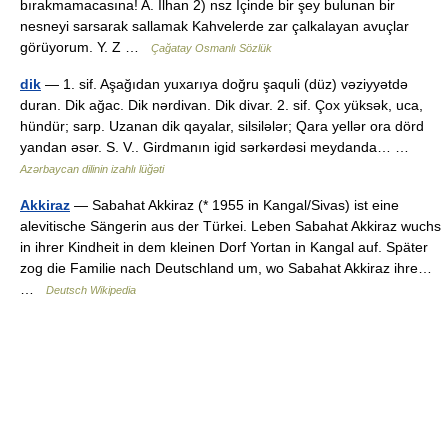
bırakmamacasına! A. İlhan 2) nsz İçinde bir şey bulunan bir
nesneyi sarsarak sallamak Kahvelerde zar çalkalayan avuçlar
görüyorum. Y. Z …
Çağatay Osmanlı Sözlük
dik
— 1. sif. Aşağıdan yuxarıya doğru şaquli (düz) vəziyyətdə
duran. Dik ağac. Dik nərdivan. Dik divar. 2. sif. Çox yüksək, uca,
hündür; sarp. Uzanan dik qayalar, silsilələr; Qara yellər ora dörd
yandan əsər. S. V.. Girdmanın igid sərkərdəsi meydanda… …
Azərbaycan dilinin izahlı lüğəti
Akkiraz
— Sabahat Akkiraz (* 1955 in Kangal/Sivas) ist eine
alevitische Sängerin aus der Türkei. Leben Sabahat Akkiraz wuchs
in ihrer Kindheit in dem kleinen Dorf Yortan in Kangal auf. Später
zog die Familie nach Deutschland um, wo Sabahat Akkiraz ihre…
…
Deutsch Wikipedia