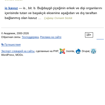
iç kavuz
— is., bit. b. Buğdaygil çiçeğinin erkek ve dişi organlarını
içerisinde tutan ve başakçık eksenine aşağıdan ve dış taraftan
bağlanmış olan kavuz …
Çağatay Osmanlı Sözlük
© Академик, 2000-2026
18+
Обратная связь:
Техподдержка
,
Реклама на сайте
👣 Путешествия
Экспорт словарей на сайты
, сделанные на PHP,
Joomla,
Drupal,
WordPress, MODx.